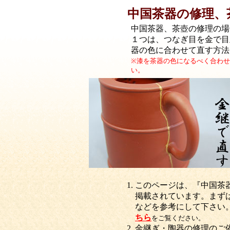
中国茶器の修理、
中国茶器、茶壺の修理の場
１つは、つなぎ目を金で目
器の色に合わせて直す方法
※漆を茶器の色になるべく合わ
い。
このページは、『中国茶
掲載されています。まず
などを参考にして下さい
ちら
をご覧ください。
金継ぎ・陶器の修理のご