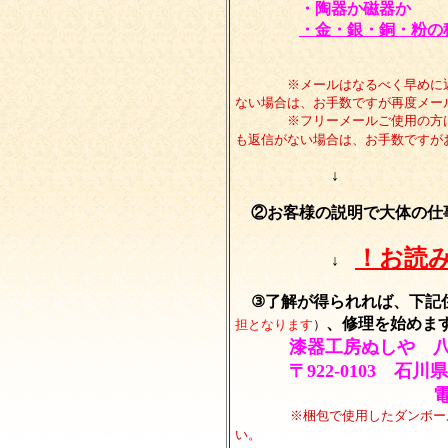
・陶器か磁器か
・金・銀・銅・粉の
↑クリックすると
※メールはなるべく早めに返信
ない場合は、お手数ですが再度メー
※フリーメールご使用の方は、
も返信がない場合は、お手数ですが
↓
②お客様の説明で大体の仕
！お読
↓
③了解が得られれば、下記
、修理を始めま
担となります
）
漆器工房ぬしや 
〒922-0103 石川県
電
※梱包で使用したダンボー
い。