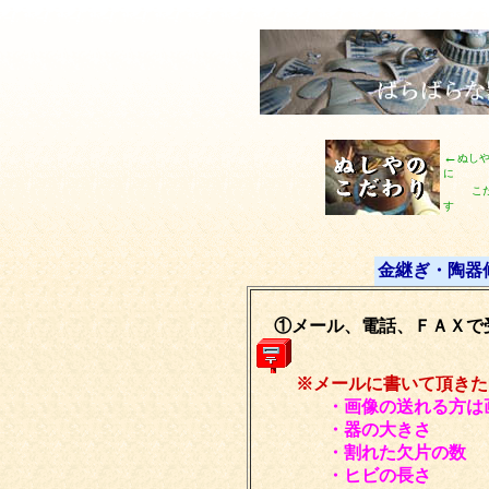
←
ぬし
に
こ
す
金継ぎ・陶器
①メール、電話、ＦＡＸで
※メールに書いて頂きた
・画像の送れる方は
・器の大きさ
・割れた欠片の数
・ヒビの長さ