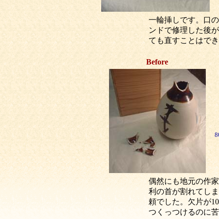
一輪挿しです。口の
ンドで修理した後が
ても直すことはでき
Before
8
偶然にも地元の作家
利の首が割れてしま
頼でした。欠片が1
つくっつけるのに苦