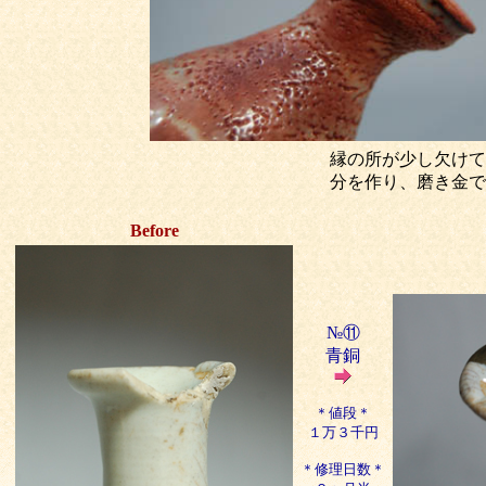
縁の所が少し欠けて
分を作り、磨き金で
Before
№⑪
青銅
＊値段＊
１万３千円
＊修理日数＊