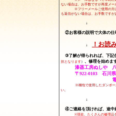
ない場合は、お手数ですが再度メー
※フリーメールご使用の方は、
も返信がない場合は、お手数ですが
↓
②お客様の説明で大体の仕
！お読
↓
③了解が得られれば、下記
、修理を始めま
担となります
）
漆器工房ぬしや 
〒922-0103 石川県
電
※梱包で使用したダンボー
い。
↓
④ご連絡を頂ければ、途中
※現在、たくさんの修理品を預