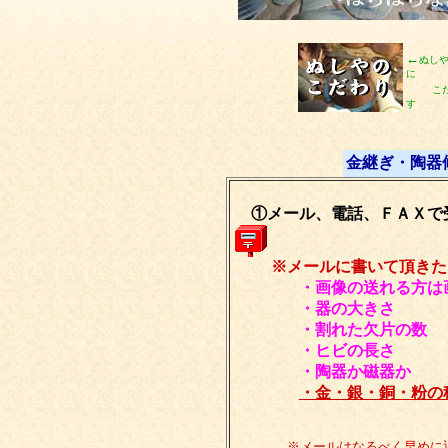
←
ぬし
に
こ
す
金継ぎ・陶器
①メール、電話、ＦＡＸで
※メールに書いて頂きた
・画像の送れる方は
・器の大きさ
・割れた欠片の数
・ヒビの長さ
・陶器か磁器か
・金・銀・銅・粉の
↑クリックすると
※メールはなるべく早めに返信