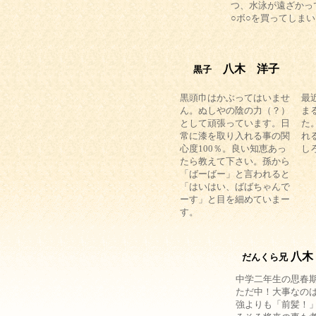
つ、水泳が遠ざかっ
○ボ○を買ってしま
八木 洋子
黒子
黒頭巾はかぶってはいませ
最
ん。ぬしやの陰の力（？）
ま
として頑張っています。日
た
常に漆を取り入れる事の関
れ
心度100％。良い知恵あっ
し
たら教えて下さい。孫から
「ばーばー」と言われると
「はいはい、ばばちゃんで
ーす」と目を細めていまー
す。
八木
だんくら兄
中学二年生の思春
ただ中！大事なの
強よりも「前髪！