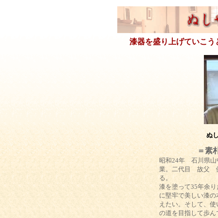
漆器を盛り上げていこう
ぬ
＝素
昭和24年 石川県
業。二代目 故父 
る。
漆を塗って35年余
に堅牢で美しい漆の
えたい。そして、使
の道を目指して歩ん