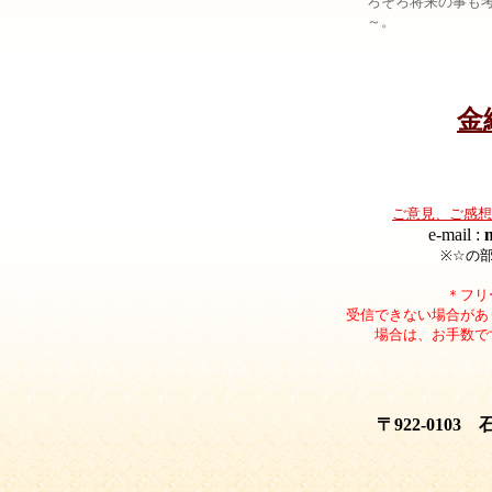
ろそろ将来の事も
～。
金
ご意見、ご感想
e-mail :
※☆の
＊フリ
受信できない場合があ
場合は、お手数で
〒922-010